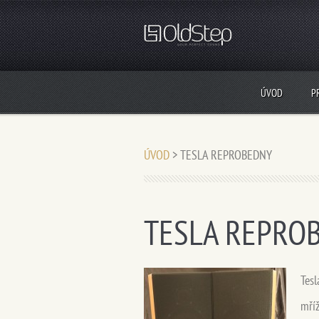
ÚVOD
P
ÚVOD
>
TESLA REPROBEDNY
TESLA REPRO
Tesl
mří