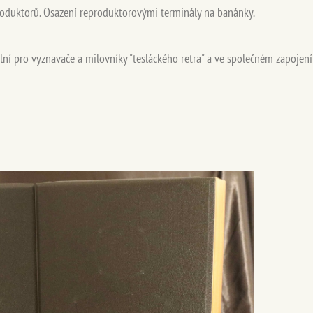
roduktorů. Osazení reproduktorovými terminály na banánky.
lní pro vyznavače a milovníky "tesláckého retra" a ve společném zapojení