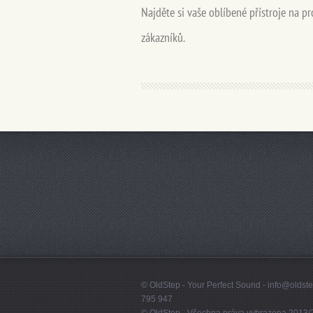
Najděte si vaše oblíbené přístroje na pr
zákazníků.
© OldStep - Your Perfect Sound - info@olds
795 947