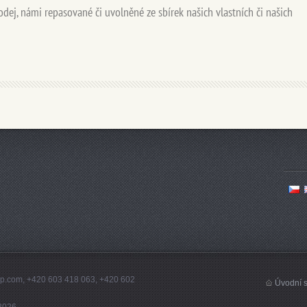
odej, námi repasované či uvolněné ze sbírek našich vlastních či našich
tep.com, +420 603 418 063, +420 602
Úvodní s