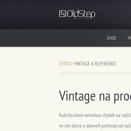
ÚVOD
P
ÚVOD
>
VINTAGE A REFERENCE
Vintage na pro
Rubriky které nemohou chybět na našich
ve své sbírce a zároveň pochvaly od naši