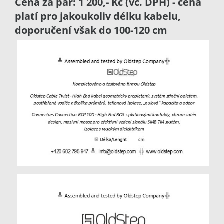
Cena za pár: 1 200,- Kč (vč. DPH) - cena
platí pro jakoukoliv délku kabelu,
doporučení však do 100-120 cm